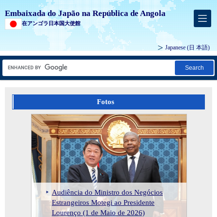
Embaixada do Japão na República de Angola
在アンゴラ日本国大使館
Japanese
(日 本語)
Search
Fotos
Entrada em vigor do Acordo de Investimento entre Japão e Angola
Assinatura por Troca de Notas
Reunião bilateral ministerial entre o Japão e Angola
relativa à Assistência Financeira Não-
Por ocasião dos 50 anos das relações
Reunião dos Ministros dos Negócios
Reembolsável do Japão para o
Assinatura e Troca de Notas relativas
Visita do Senhor YAMAGIWA
Visita do Presidente João Lourenço ao Japão
diplomáticas entre o Japão e Angola,
Audiência do Ministro dos Negócios
Estrangeiros do Japão e de Angola e
The Ninth Tokyo International
A Visita do Vice-Ministro Parlamentar
Assinatura por Troca de Notas do
“Projecto de Desenvolvimento da
ao Empréstimo Yen do Japão para o
Daishiro à República de Angola
Japão doa aproximadamente USD
Japão doa aproximadamente USD 287.001 para ajuda humanitária em Angola
atualizámos a página "Marcos
Estrangeiros Motegi ao Presidente
Almoço de Trabalho (1 de Maio de
Conference on African Development
para os Negócios Estrangeiros, Sr.
Projecto para a Melhoria da
Rede de Transmissão de Televisão
“Projecto de Reforço dos Sistemas de
como Enviado Especial do Primeiro-
Entrada em vigor do Acordo de
Reunião bilateral ministerial entre o
Visita do Presidente João Lourenço
287.001 para ajuda humanitária em
Assinatura do Acordo de
Assinatura do Acordo de Investimento Japão-Angola
importantes das relações bilaterais".
Lourenço (1 de Maio de 2026)
2026)
(TICAD 9)
Onishi a Angola
Infraestrutura Agrícola Sustentável
Digital Terrestre”
Transmissão na Região Sul”
Ministro
Investimento entre Japão e Angola
Japão e Angola
ao Japão
Angola
Investimento Japão-Angola
Reunião de Cimeira Japão–Angola