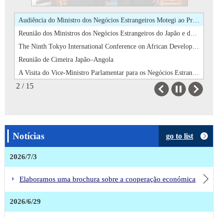
Por ocasião dos 50 anos das relações diplomáticas entre o Japão e Angola, atualizámos a página "Marcos importantes das relações bilaterais".
Audiência do Ministro dos Negócios Estrangeiros Motegi ao Presidente Lourenço (1 de Maio de 2026)
Reunião dos Ministros dos Negócios Estrangeiros do Japão e de Angola e Almoço de Trabalho (1 de Maio de 2026)
The Ninth Tokyo International Conference on African Development (TICAD 9)
Reunião de Cimeira Japão–Angola
A Visita do Vice-Ministro Parlamentar para os Negócios Estrangeiros, Sr. Onishi a Angola
2 / 15
Assinatura por Troca de Notas do Projecto para a Melhoria da Infraestrutura Agrícola Sustentável
Previous
Next
Assinatura por Troca de Notas relativa à Assistência Financeira Não-Reembolsável do Japão para o “Projecto de Desenvolvimento da Rede de Transmissão de Televisão Digital Terrestre”
Assinatura e Troca de Notas relativas ao Empréstimo Yen do Japão para o “Projecto de Reforço dos Sistemas de Transmissão na Região Sul”
Visita do Senhor YAMAGIWA Daishiro à República de Angola como Enviado Especial do Primeiro-Ministro
Notícias
go to list
Entrada em vigor do Acordo de Investimento entre Japão e Angola
Reunião bilateral ministerial entre o Japão e Angola
2026/7/3
Visita do Presidente João Lourenço ao Japão
Japão doa aproximadamente USD 287.001 para ajuda humanitária em Angola
Elaboramos uma brochura sobre a cooperação económica
Assinatura do Acordo de Investimento Japão-Angola
2026/6/29
Por ocasião dos 50 anos das relações diplomáticas entre o Japão e Angola, atualizámos a página "Marcos importantes das relações bilaterais".
Audiência do Ministro dos Negócios Estrangeiros Motegi ao Presidente Lourenço (1 de Maio de 2026)